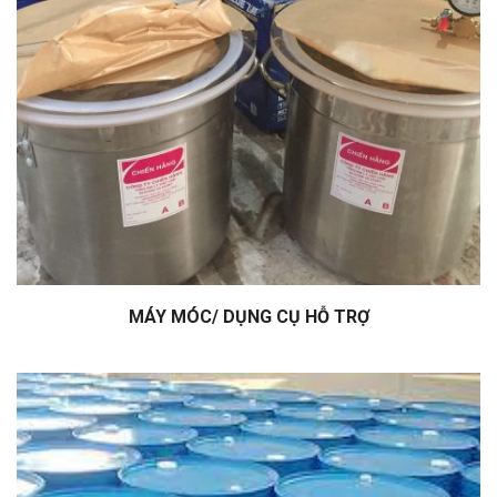
MÁY MÓC/ DỤNG CỤ HỖ TRỢ