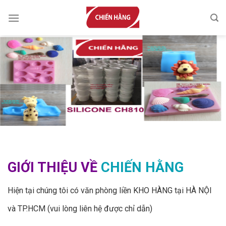
Skip
to
content
GIỚI THIỆU VỀ
CHIẾN HẰNG
Hiện tại chúng tôi có văn phòng liền KHO HÀNG tại HÀ NỘI
và TP.HCM (vui lòng liên hệ được chỉ dẫn)