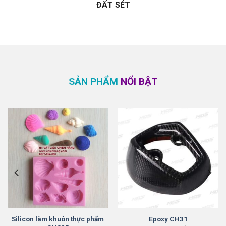
ĐẤT SÉT
SẢN PHẨM
NỔI BẬT
Silicon làm khuôn thực phẩm
Epoxy CH31