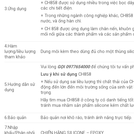
+ CH858 được sử dụng nhiều trong việc bọc dây
các chi tiết điện.
3.Ứng dụng
+ Trong những ngành công nghiệp khác, CH858 
nước, và ống hàn chì.
+ CH 858 được ứng dụng làm chân nến, khuôn gi
mối nối giữa các thành phẩm và các sản phẩm chi
4.Hàm
lượng/liều lượng
Dung môi kèm theo dùng đủ cho một thùng silic
tham khảo
Vui lòng
GỌI 0977654000
để chúng tôi tư vấn p
Lưu ý khi sử dụng
CH858
+ Nếu sử dụng sai liều lượng thì chất thải của 
5.Hướng dẫn sử
động đến lớn đến môi trường sống của sinh vậ
dụng
trọng.
Hãy tìm mua CH858 ở công ty có danh tiếng tố
tránh mua nhằm sản phẩm silicone kém chất lư
6.Bảo quản
Bảo quản nơi khô ráo, tránh ánh nắng trực tiếp.
7.Nhập
khẩu/Phân phối
CHIẾN HẰNG SILICONE – EPOXY