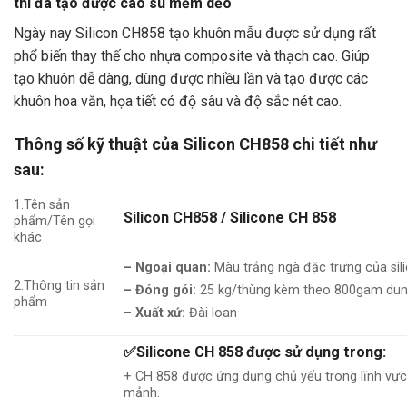
thì đã tạo được cao su mềm dẻo
Ngày nay Silicon CH858 tạo khuôn mẫu được sử dụng rất
phổ biến thay thế cho nhựa composite và thạch cao. Giúp
tạo khuôn dễ dàng, dùng được nhiều lần và tạo được các
khuôn hoa văn, họa tiết có độ sâu và độ sắc nét cao.
Thông số kỹ thuật của Silicon CH858 chi tiết như
sau:
1.Tên sản
Silicon
CH858
/ Silicone
CH 858
phẩm/Tên gọi
khác
– Ngoại quan:
Màu trắng ngà đặc trưng của sil
2.Thông tin sản
– Đóng gói:
25 kg/thùng kèm theo 800gam du
phẩm
–
Xuất xứ:
Đài loan
✅Silicone
CH 858 được sử dụng trong:
+ CH 858 được ứng dụng chủ yếu trong lĩnh vực
mảnh.